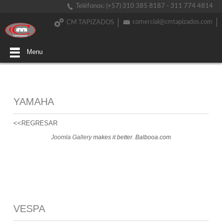
Teléfonos: (+57) 310 385 8187 - 311 774 4814
comercial@cmtapizados.com
CM TAPIZADOS
Menu
YAMAHA
<<REGRESAR
Joomla Gallery
makes it better. Balbooa.com
VESPA