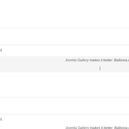
R
Joomla Gallery
makes it better. Balbooa
}
R
Joomla Gallery
makes it better. Balbooa