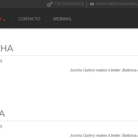
comercial@cmtapizados
CM TAPIZADOS
O
CONTACTO
WEBMAIL
AHA
R
Joomla Gallery
makes it better. Balbooa
A
R
Joomla Gallery
makes it better. Balbooa