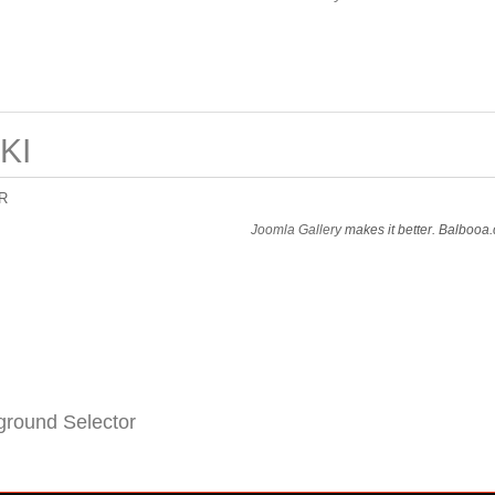
KI
R
Joomla Gallery
makes it better. Balbooa
round Selector