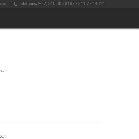
.com
Teléfonos: (+57) 310 385 8187 - 311 774 4814
.com
.com