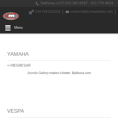
Teléfonos: (+57) 310 385 8187 - 311 774 4814
comercial@cmtapizados.com
CM TAPIZADOS
Menu
YAMAHA
<<REGRESAR
Joomla Gallery
makes it better. Balbooa.com
VESPA