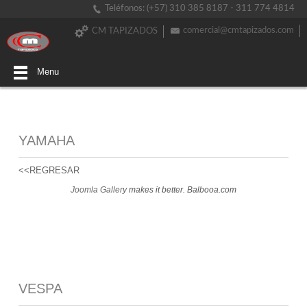
Teléfonos: (+57) 310 385 8187 - 311 774 4814
comercial@cmtapizados.com
CM TAPIZADOS
Menu
YAMAHA
<<REGRESAR
Joomla Gallery
makes it better. Balbooa.com
VESPA