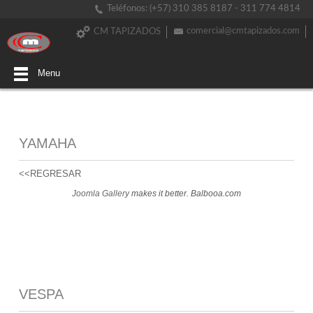
Teléfonos: (+57) 310 385 8187 - 311 774 4814
comercial@cmtapizados.com
CM TAPIZADOS
Menu
YAMAHA
<<REGRESAR
Joomla Gallery
makes it better. Balbooa.com
VESPA