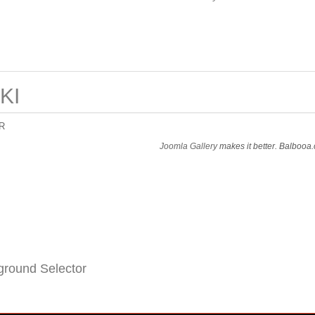
KI
R
Joomla Gallery
makes it better. Balbooa
round Selector