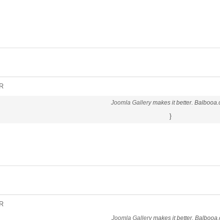
R
Joomla Gallery
makes it better. Balbooa
}
R
Joomla Gallery
makes it better. Balbooa