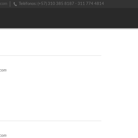
.com
Teléfonos: (+57) 310 385 8187 - 311 774 4814
.com
.com