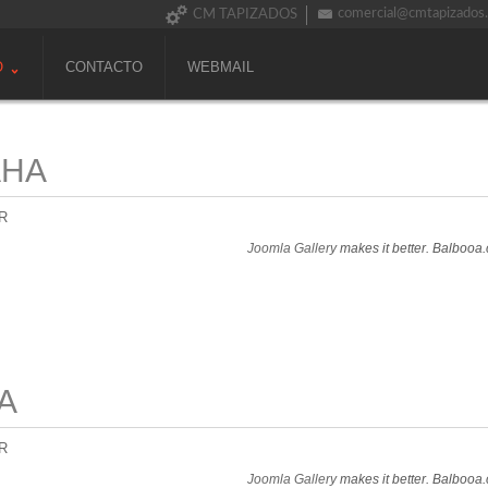
comercial@cmtapizados
CM TAPIZADOS
O
CONTACTO
WEBMAIL
AHA
R
Joomla Gallery
makes it better. Balbooa
A
R
Joomla Gallery
makes it better. Balbooa