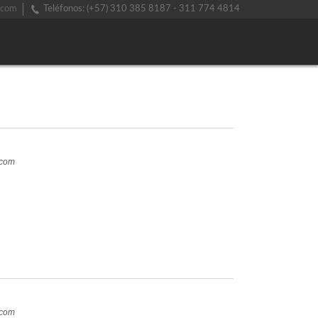
.com
Teléfonos: (+57) 310 385 8187 - 311 774 4814
.com
.com