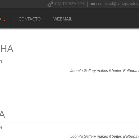
comercial@cmtapizados
CM TAPIZADOS
O
CONTACTO
WEBMAIL
AHA
R
Joomla Gallery
makes it better. Balbooa
A
R
Joomla Gallery
makes it better. Balbooa