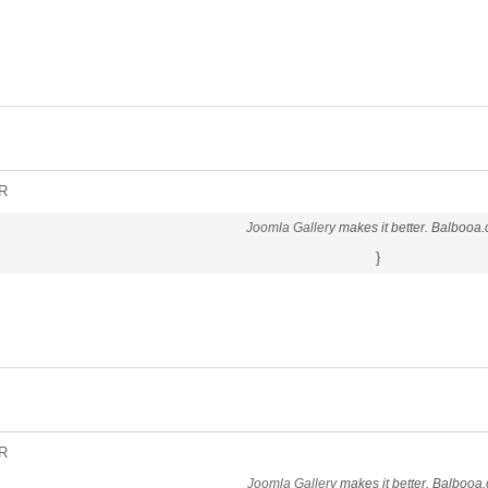
R
Joomla Gallery
makes it better. Balbooa
}
R
Joomla Gallery
makes it better. Balbooa