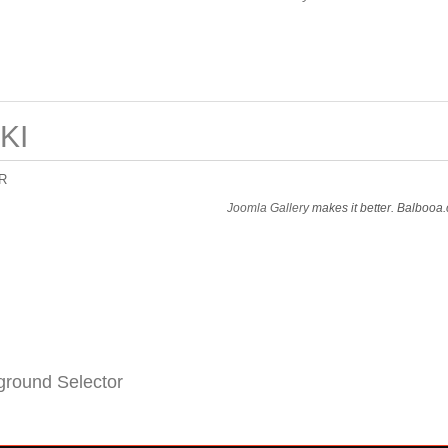
KI
R
Joomla Gallery
makes it better. Balbooa
round Selector