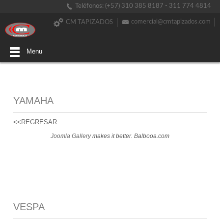
Teléfonos: (+57) 310 385 8187 - 311 774 4814
comercial@cmtapizados.com
CM TAPIZADOS
Menu
YAMAHA
<<REGRESAR
Joomla Gallery
makes it better. Balbooa.com
VESPA