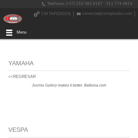
Teléfonos: (+57) 310 385 8187 - 311 774 4814
comercial@cmtapizados.com
CM TAPIZADOS
Menu
YAMAHA
<<REGRESAR
Joomla Gallery
makes it better. Balbooa.com
VESPA