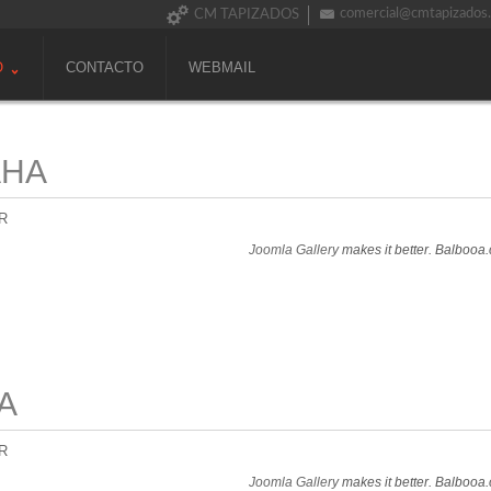
comercial@cmtapizados
CM TAPIZADOS
O
CONTACTO
WEBMAIL
AHA
R
Joomla Gallery
makes it better. Balbooa
A
R
Joomla Gallery
makes it better. Balbooa