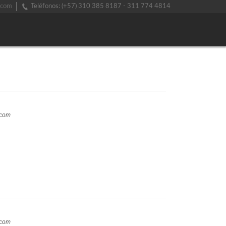
.com
Teléfonos: (+57) 310 385 8187 - 311 774 4814
.com
.com