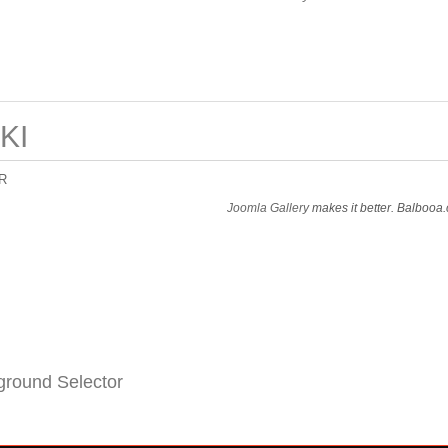
KI
R
Joomla Gallery
makes it better. Balbooa
round Selector