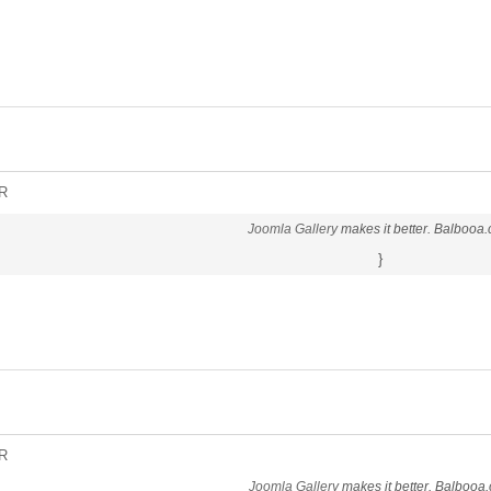
R
Joomla Gallery
makes it better. Balbooa
}
R
Joomla Gallery
makes it better. Balbooa