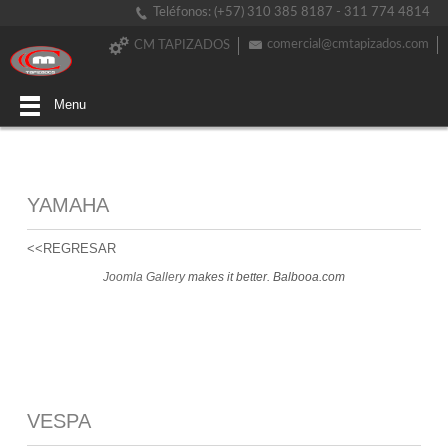
Teléfonos: (+57) 310 385 8187 - 311 774 4814
comercial@cmtapizados.com
CM TAPIZADOS
Menu
YAMAHA
<<REGRESAR
Joomla Gallery
makes it better. Balbooa.com
VESPA