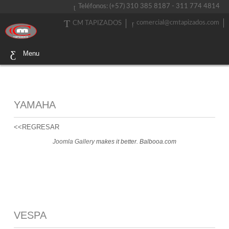
Teléfonos: (+57) 310 385 8187 - 311 774 4814
comercial@cmtapizados.com
CM TAPIZADOS
Menu
YAMAHA
<<REGRESAR
Joomla Gallery
makes it better. Balbooa.com
VESPA