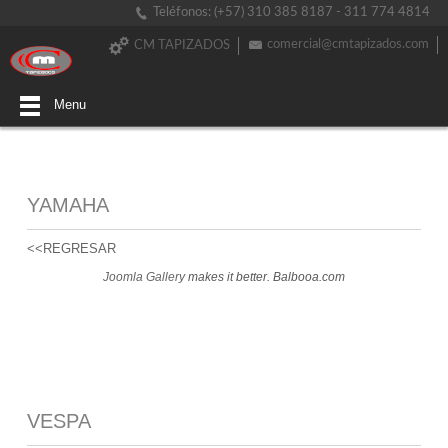
Teléfonos: (+57) 310 385 8187 - 311 774 4814
comercial@cmtapizados.com
CM TAPIZADOS
Menu
YAMAHA
<<REGRESAR
Joomla Gallery
makes it better. Balbooa.com
VESPA