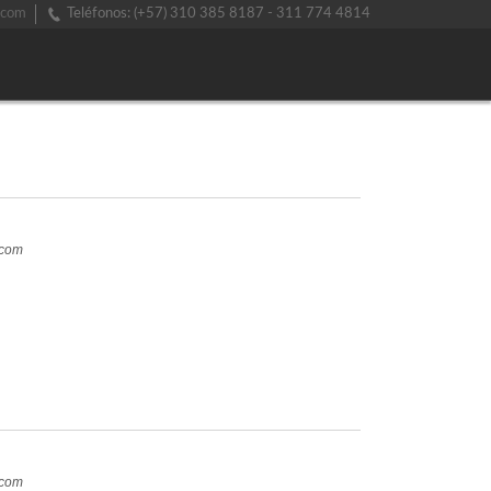
.com
Teléfonos: (+57) 310 385 8187 - 311 774 4814
.com
.com