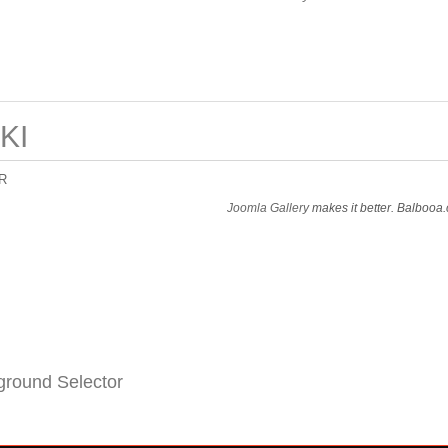
KI
R
Joomla Gallery
makes it better. Balbooa
round Selector