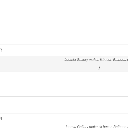
R
Joomla Gallery
makes it better. Balbooa
}
R
Joomla Gallery
makes it better. Balbooa