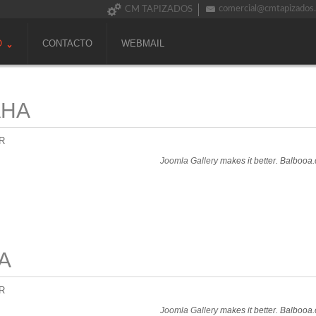
comercial@cmtapizados
CM TAPIZADOS
O
CONTACTO
WEBMAIL
AHA
R
Joomla Gallery
makes it better. Balbooa
A
R
Joomla Gallery
makes it better. Balbooa