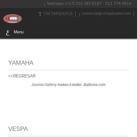
Teléfonos: (+57) 310 385 8187 - 311 774 4814
comercial@cmtapizados.com
CM TAPIZADOS
Menu
YAMAHA
<<REGRESAR
Joomla Gallery
makes it better. Balbooa.com
VESPA