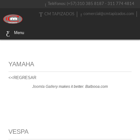
Teléfonos: (+57) 310 385 8187 - 311 774 4814
comercial@cmtapizados.com
CM TAPIZADOS
Menu
YAMAHA
<<REGRESAR
Joomla Gallery
makes it better. Balbooa.com
VESPA