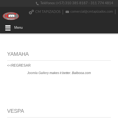
Teléfonos: (+57) 310 385 8187 - 311 774 4814
comercial@cmtapizados.com
CM TAPIZADOS
Menu
YAMAHA
<<REGRESAR
Joomla Gallery
makes it better. Balbooa.com
VESPA