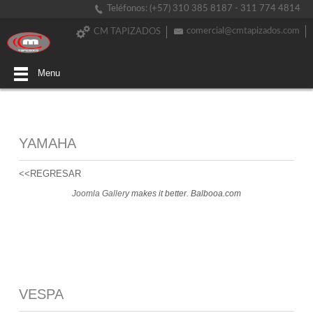
Teléfonos: (+57) 310 385 8187 - 311 774 4814
comercial@cmtapizados.com
CM TAPIZADOS
Menu
YAMAHA
<<REGRESAR
Joomla Gallery
makes it better. Balbooa.com
VESPA