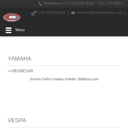
Teléfonos: (+57) 310 385 8187 - 311 774 4814
comercial@cmtapizados.com
CM TAPIZADOS
Menu
YAMAHA
<<REGRESAR
Joomla Gallery
makes it better. Balbooa.com
VESPA