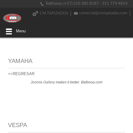
Teléfonos: (+57) 310 385 8187 - 311 774 4814
comercial@cmtapizados.com
CM TAPIZADOS
Menu
YAMAHA
<<REGRESAR
Joomla Gallery
makes it better. Balbooa.com
VESPA