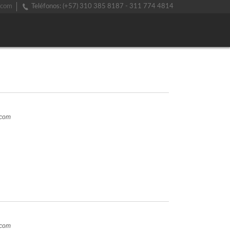
.com
Teléfonos: (+57) 310 385 8187 - 311 774 4814
.com
.com