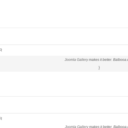
R
Joomla Gallery
makes it better. Balbooa
}
R
Joomla Gallery
makes it better. Balbooa