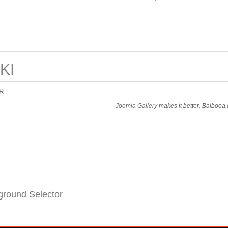
KI
R
Joomla Gallery
makes it better. Balbooa
round Selector