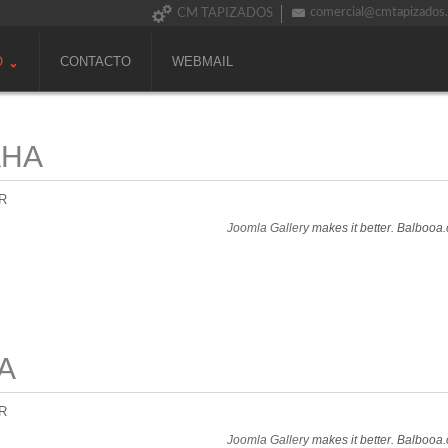
comercial@cmtapizados
CM TAPIZADOS
O
CONTACTO
WEBMAIL
AHA
R
Joomla Gallery
makes it better. Balbooa
A
R
Joomla Gallery
makes it better. Balbooa