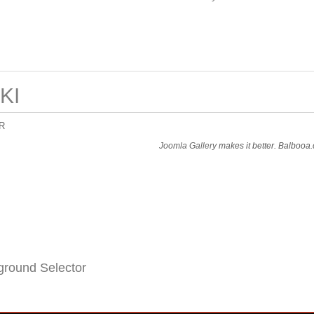
KI
R
Joomla Gallery
makes it better. Balbooa
round Selector