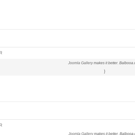
R
Joomla Gallery
makes it better. Balbooa
}
R
Joomla Gallery
makes it better. Balbooa