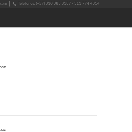
.com
Teléfonos: (+57) 310 385 8187 - 311 774 4814
.com
.com