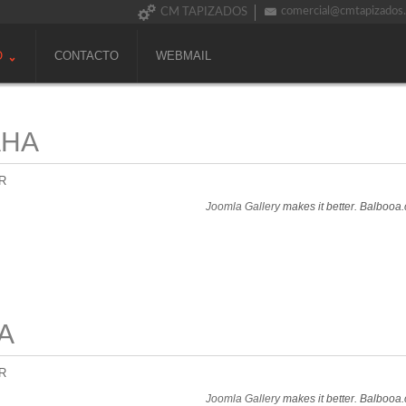
comercial@cmtapizados
CM TAPIZADOS
O
CONTACTO
WEBMAIL
AHA
R
Joomla Gallery
makes it better. Balbooa
A
R
Joomla Gallery
makes it better. Balbooa