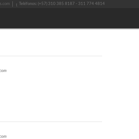
s.com
Teléfonos: (+57) 310 385 8187 - 311 774 4814
.com
.com