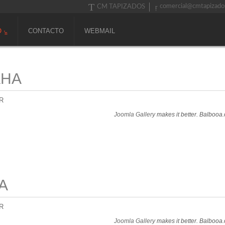
comercial@cmtapizado
CM TAPIZADOS
O
CONTACTO
WEBMAIL
AHA
R
Joomla Gallery
makes it better. Balbooa
A
R
Joomla Gallery
makes it better. Balbooa