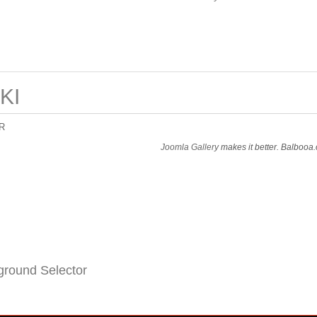
KI
R
Joomla Gallery
makes it better. Balbooa
round Selector