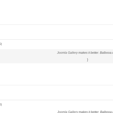
R
Joomla Gallery
makes it better. Balbooa
}
R
Joomla Gallery
makes it better. Balbooa