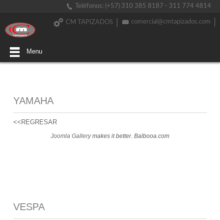
Teléfonos: (+57) 310 385 8187 - 311 774 4814
comercial@cmtapizados.com
CM TAPIZADOS
Menu
YAMAHA
<<REGRESAR
Joomla Gallery
makes it better. Balbooa.com
VESPA