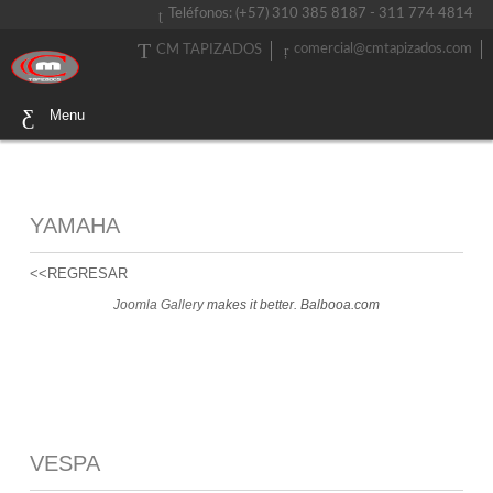
Teléfonos: (+57) 310 385 8187 - 311 774 4814
comercial@cmtapizados.com
CM TAPIZADOS
Menu
YAMAHA
<<REGRESAR
Joomla Gallery
makes it better. Balbooa.com
VESPA