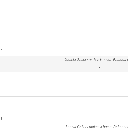
R
Joomla Gallery
makes it better. Balbooa
}
R
Joomla Gallery
makes it better. Balbooa