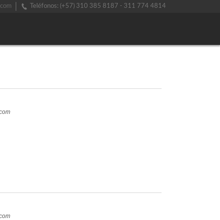
.com
Teléfonos: (+57) 310 385 8187 - 311 774 4814
.com
.com