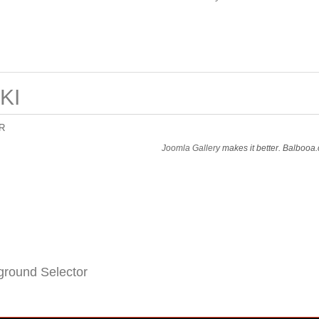
KI
R
Joomla Gallery
makes it better. Balbooa
round Selector