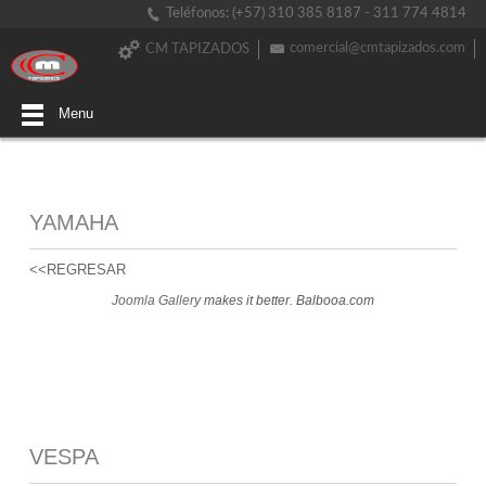
Teléfonos: (+57) 310 385 8187 - 311 774 4814
comercial@cmtapizados.com
CM TAPIZADOS
Menu
YAMAHA
<<REGRESAR
Joomla Gallery
makes it better. Balbooa.com
VESPA