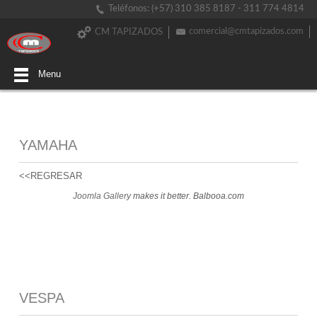
Teléfonos: (+57) 310 385 8187 - 311 774 4814
comercial@cmtapizados.com
CM TAPIZADOS
Menu
YAMAHA
<<REGRESAR
Joomla Gallery
makes it better. Balbooa.com
VESPA