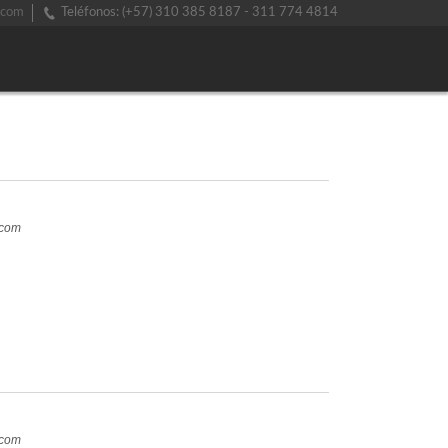
.com
Teléfonos: (+57) 310 385 8187 - 311 774 4814
.com
.com