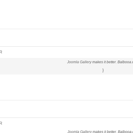
R
Joomla Gallery
makes it better. Balbooa
}
R
Joomla Gallery
makes it better. Balbooa