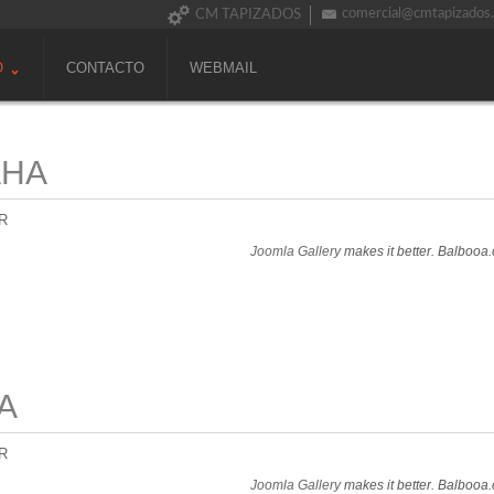
comercial@cmtapizados
CM TAPIZADOS
O
CONTACTO
WEBMAIL
AHA
R
Joomla Gallery
makes it better. Balbooa
A
R
Joomla Gallery
makes it better. Balbooa