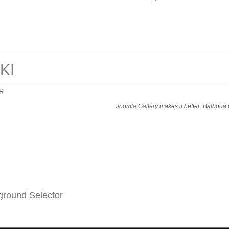
KI
R
Joomla Gallery
makes it better. Balbooa
round Selector