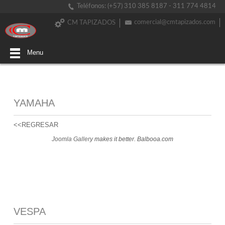
Teléfonos: (+57) 310 385 8187 - 311 774 4814
comercial@cmtapizados.com
CM TAPIZADOS
Menu
YAMAHA
<<REGRESAR
Joomla Gallery
makes it better. Balbooa.com
VESPA