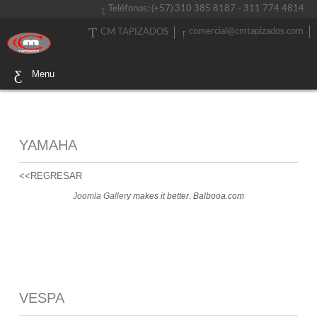
Teléfonos: (+57) 310 385 8187 - 311 774 4814
comercial@cmtapizados.com
CM TAPIZADOS
Menu
YAMAHA
<<REGRESAR
Joomla Gallery
makes it better. Balbooa.com
VESPA