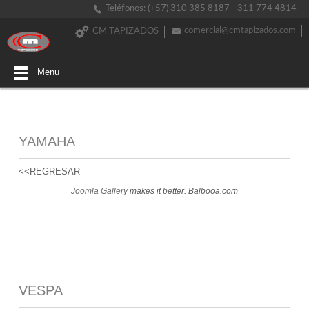
Teléfonos: (+57) 310 385 8187 - 311 774 4814
comercial@cmtapizados.com
CM TAPIZADOS
Menu
YAMAHA
<<REGRESAR
Joomla Gallery
makes it better. Balbooa.com
VESPA