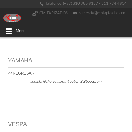
Teléfonos: (+57) 310 385 8187 - 311 774 4814
comercial@cmtapizados.com
CM TAPIZADOS
Menu
YAMAHA
<<REGRESAR
Joomla Gallery
makes it better. Balbooa.com
VESPA