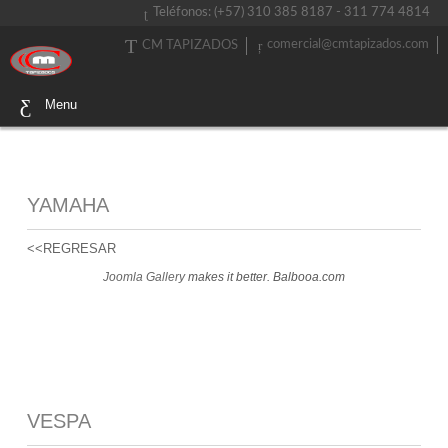
Teléfonos: (+57) 310 385 8187 - 311 774 4814
comercial@cmtapizados.com
CM TAPIZADOS
Menu
YAMAHA
<<REGRESAR
Joomla Gallery
makes it better. Balbooa.com
VESPA