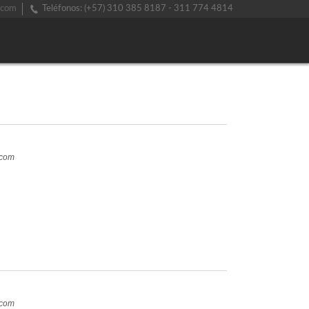
.com
Teléfonos: (+57) 310 385 8187 - 311 774 4814
.com
.com