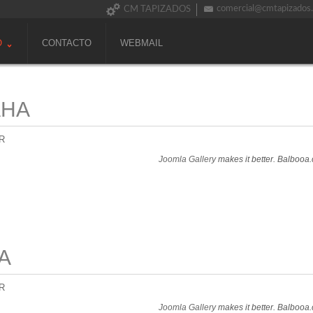
comercial@cmtapizados
CM TAPIZADOS
O
CONTACTO
WEBMAIL
AHA
R
Joomla Gallery
makes it better. Balbooa
A
R
Joomla Gallery
makes it better. Balbooa