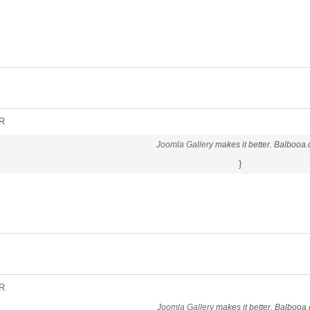
R
Joomla Gallery
makes it better. Balbooa
}
R
Joomla Gallery
makes it better. Balbooa