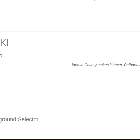
KI
R
Joomla Gallery
makes it better. Balbooa
round Selector