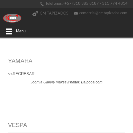
Teléfonos: (+57) 310 385 8187 - 311 774 4814
comercial@cmtapizados.com
CM TAPIZADOS
Menu
YAMAHA
<<REGRESAR
Joomla Gallery
makes it better. Balbooa.com
VESPA