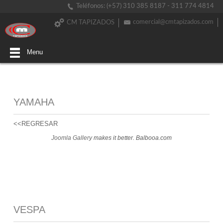
Teléfonos: (+57) 310 385 8187 - 311 774 4814
comercial@cmtapizados.com
CM TAPIZADOS
Menu
YAMAHA
<<REGRESAR
Joomla Gallery
makes it better. Balbooa.com
VESPA