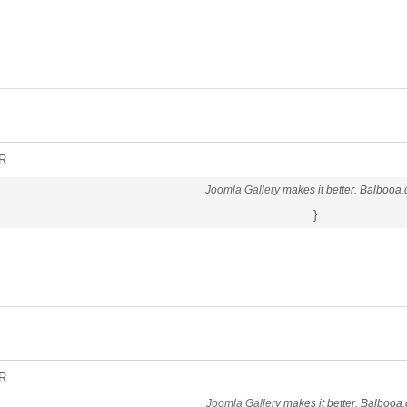
R
Joomla Gallery
makes it better. Balbooa
}
R
Joomla Gallery
makes it better. Balbooa