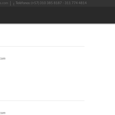
s.com
Teléfonos: (+57) 310 385 8187 - 311 774 4814
.com
.com