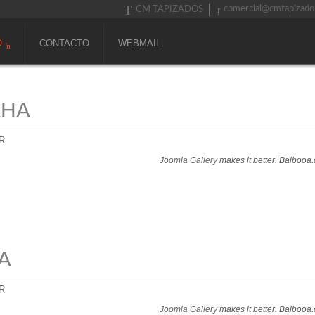
comercial@cmtapizado
CM TAPIZADOS
O
CONTACTO
WEBMAIL
AHA
R
Joomla Gallery
makes it better. Balbooa
A
R
Joomla Gallery
makes it better. Balbooa