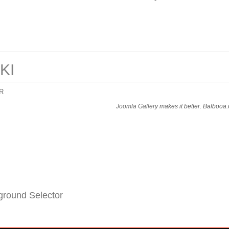
KI
R
Joomla Gallery
makes it better. Balbooa
round Selector