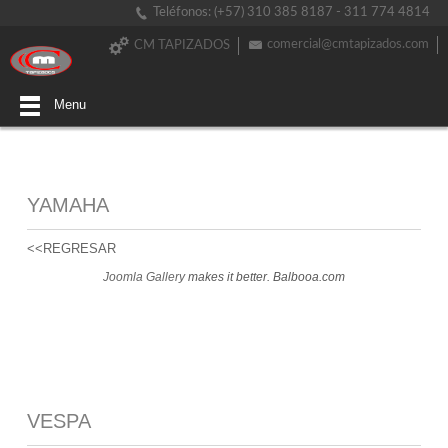
Teléfonos: (+57) 310 385 8187 - 311 774 4814
comercial@cmtapizados.com
CM TAPIZADOS
Menu
YAMAHA
<<REGRESAR
Joomla Gallery
makes it better. Balbooa.com
VESPA