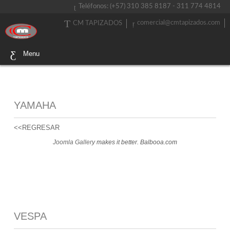
Teléfonos: (+57) 310 385 8187 - 311 774 4814
comercial@cmtapizados.com
CM TAPIZADOS
Menu
YAMAHA
<<REGRESAR
Joomla Gallery
makes it better. Balbooa.com
VESPA