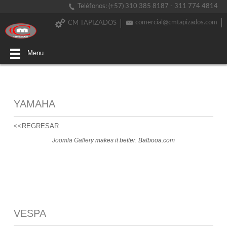
Teléfonos: (+57) 310 385 8187 - 311 774 4814
comercial@cmtapizados.com
CM TAPIZADOS
Menu
YAMAHA
<<REGRESAR
Joomla Gallery
makes it better. Balbooa.com
VESPA