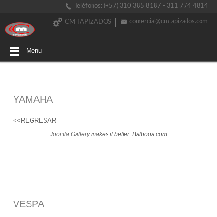
Teléfonos: (+57) 310 385 8187 - 311 774 4814
comercial@cmtapizados.com
CM TAPIZADOS
Menu
YAMAHA
<<REGRESAR
Joomla Gallery
makes it better. Balbooa.com
VESPA