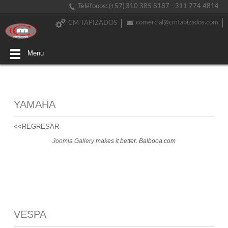
Teléfonos: (+57) 310 385 8187 - 311 774 4814
comercial@cmtapizados.com
CM TAPIZADOS
Menu
YAMAHA
<<REGRESAR
Joomla Gallery
makes it better. Balbooa.com
VESPA