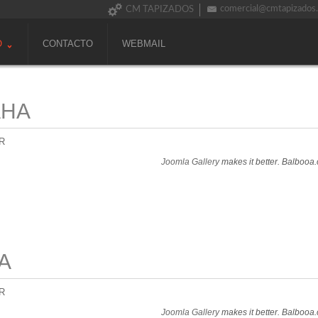
comercial@cmtapizados
CM TAPIZADOS
O
CONTACTO
WEBMAIL
AHA
R
Joomla Gallery
makes it better. Balbooa
A
R
Joomla Gallery
makes it better. Balbooa