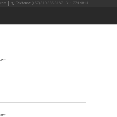
.com
Teléfonos: (+57) 310 385 8187 - 311 774 4814
.com
.com