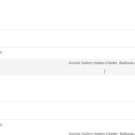
R
Joomla Gallery
makes it better. Balbooa
}
R
Joomla Gallery
makes it better. Balbooa