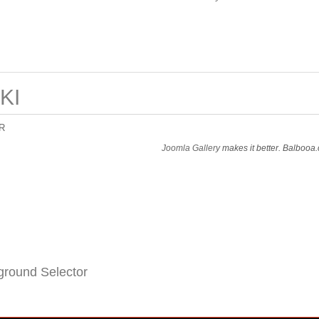
KI
R
Joomla Gallery
makes it better. Balbooa
round Selector