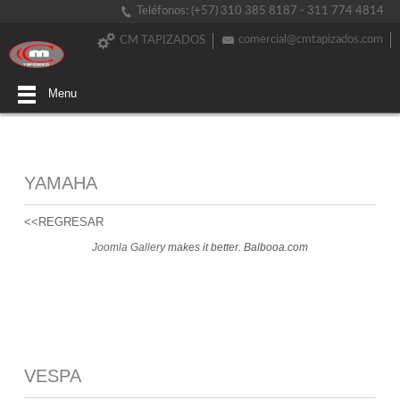
Teléfonos: (+57) 310 385 8187 - 311 774 4814
comercial@cmtapizados.com
CM TAPIZADOS
Menu
YAMAHA
<<REGRESAR
Joomla Gallery
makes it better. Balbooa.com
VESPA