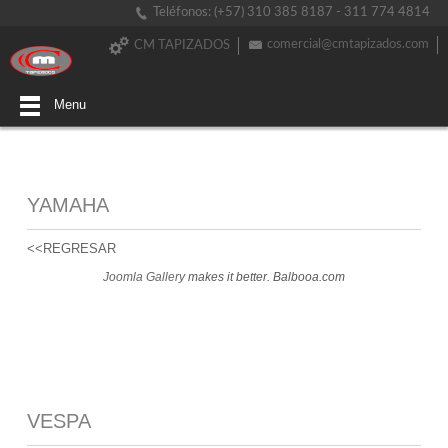
Teléfonos: (+57) 310 385 8187 - 311 774 4814
comercial@cmtapizados.com
CM TAPIZADOS
Menu
YAMAHA
<<REGRESAR
Joomla Gallery
makes it better. Balbooa.com
VESPA