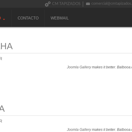
comercial@cmtapizados
CM TAPIZADOS
O
CONTACTO
WEBMAIL
AHA
R
Joomla Gallery
makes it better. Balbooa
A
R
Joomla Gallery
makes it better. Balbooa