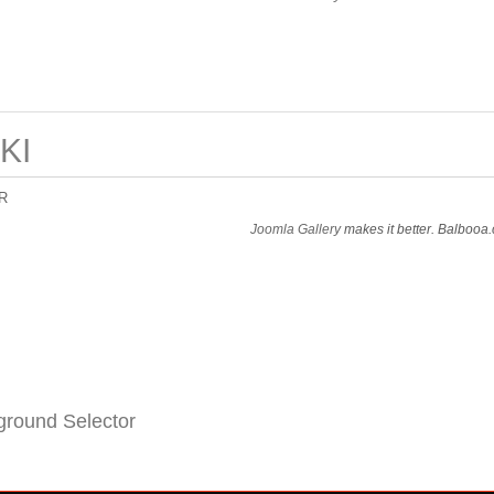
KI
R
Joomla Gallery
makes it better. Balbooa
round Selector