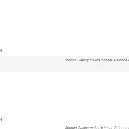
R
Joomla Gallery
makes it better. Balbooa
}
R
Joomla Gallery
makes it better. Balbooa