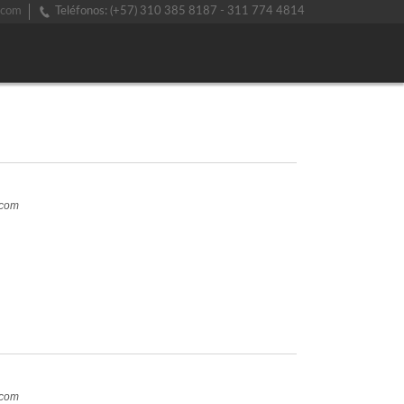
.com
Teléfonos: (+57) 310 385 8187 - 311 774 4814
.com
.com