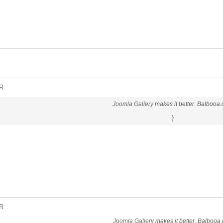
R
Joomla Gallery
makes it better. Balbooa
}
R
Joomla Gallery
makes it better. Balbooa