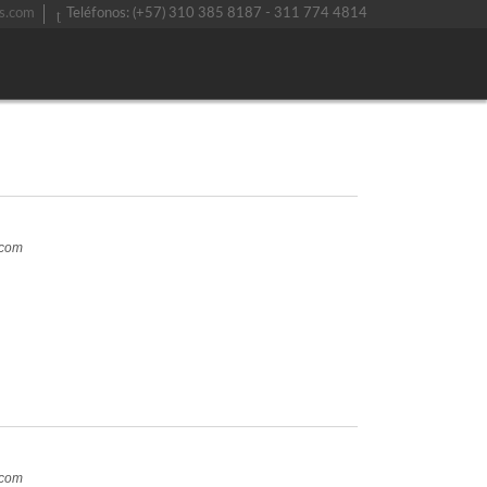
s.com
Teléfonos: (+57) 310 385 8187 - 311 774 4814
.com
.com