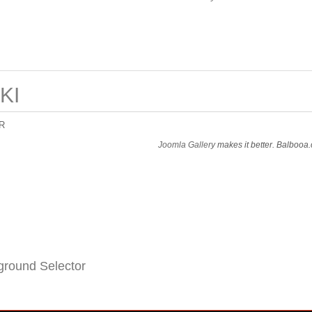
KI
R
Joomla Gallery
makes it better. Balbooa
round Selector