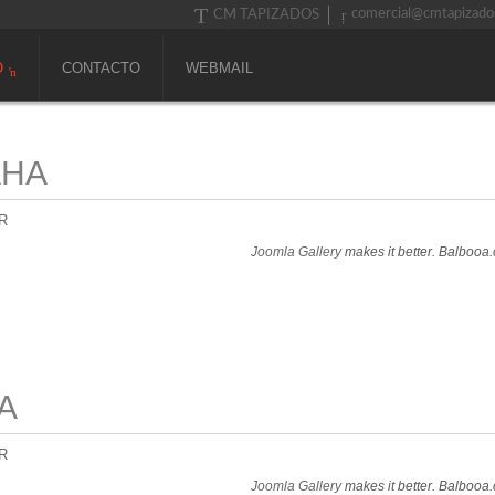
comercial@cmtapizado
CM TAPIZADOS
O
CONTACTO
WEBMAIL
AHA
R
Joomla Gallery
makes it better. Balbooa
A
R
Joomla Gallery
makes it better. Balbooa