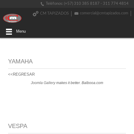
Teléfonos: (+57) 310 385 8187 - 311 774 4814
comercial@cmtapizados.com
CM TAPIZADOS
Menu
YAMAHA
<<REGRESAR
Joomla Gallery
makes it better. Balbooa.com
VESPA