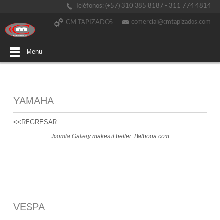
Teléfonos: (+57) 310 385 8187 - 311 774 4814
comercial@cmtapizados.com
CM TAPIZADOS
Menu
YAMAHA
<<REGRESAR
Joomla Gallery
makes it better. Balbooa.com
VESPA